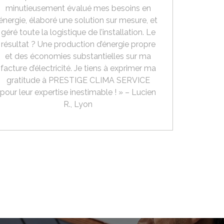
minutieusement évalué mes besoins en
énergie, élaboré une solution sur mesure, et
géré toute la logistique de l’installation. Le
résultat ? Une production d’énergie propre
et des économies substantielles sur ma
facture d’électricité. Je tiens à exprimer ma
gratitude à PRESTIGE CLIMA SERVICE
pour leur expertise inestimable ! » – Lucien
R., Lyon