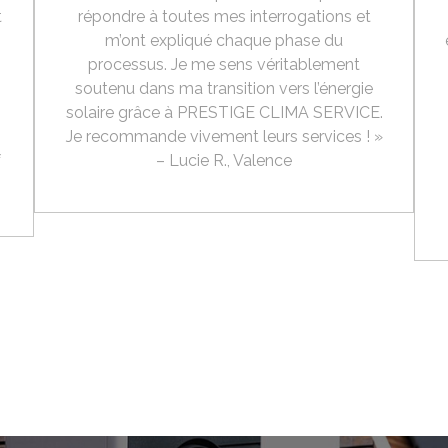
t
répondre à toutes mes interrogations et
m’ont expliqué chaque phase du
processus. Je me sens véritablement
soutenu dans ma transition vers l’énergie
solaire grâce à PRESTIGE CLIMA SERVICE.
Je recommande vivement leurs services ! »
f
– Lucie R., Valence